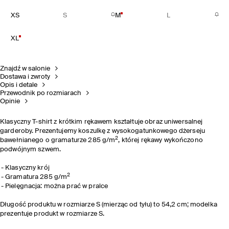
XS
S
M
L
XL
Znajdź w salonie
Dostawa i zwroty
Opis i detale
Przewodnik po rozmiarach
Opinie
Klasyczny T-shirt z krótkim rękawem kształtuje obraz uniwersalnej
garderoby. Prezentujemy koszulkę z wysokogatunkowego dżerseju
2
bawełnianego o gramaturze 285 g/m
, której rękawy wykończono
podwójnym szwem.
Klasyczny krój
2
Gramatura 285 g/m
Pielęgnacja: można prać w pralce
Długość produktu w rozmiarze S (mierząc od tyłu) to 54,2 cm; modelka
prezentuje produkt w rozmiarze S.