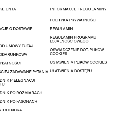
KLIENTA
INFORMACJE I REGULAMINY
T
POLITYKA PRYWATNOŚCI
CJE O DOSTAWIE
REGULAMIN
REGULAMIN PROGRAMU
LOJALNOŚCIOWEGO
OD UMOWY TUTAJ
OŚWIADCZENIE DOT. PLIKÓW
COOKIES
PODARUNKOWA
USTAWIENIA PLIKÓW COOKIES
PŁATNOŚCI
UŁATWIENIA DOSTĘPU
CIEJ ZADAWANE PYTANIA
NIK PIELĘGNACJI
TU
DNIK PO ROZMIARACH
DNIK PO FASONACH
 STUDENCKA