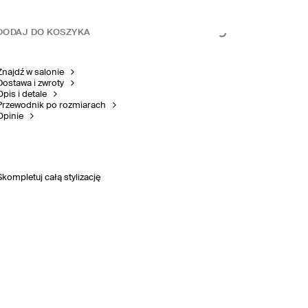
DODAJ DO KOSZYKA
Znajdź w salonie
Dostawa i zwroty
Opis i detale
Przewodnik po rozmiarach
Opinie
Skompletuj całą stylizację