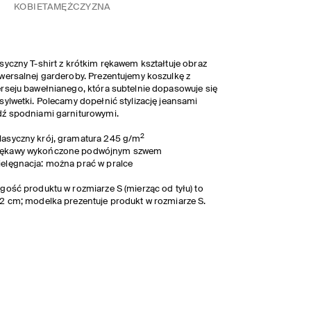
KOBIETA
MĘŻCZYZNA
syczny T-shirt z krótkim rękawem kształtuje obraz
wersalnej garderoby. Prezentujemy koszulkę z
rseju bawełnianego, która subtelnie dopasowuje się
sylwetki. Polecamy dopełnić stylizację jeansami
ź spodniami garniturowymi.
2
lasyczny krój, gramatura 245 g/m
ękawy wykończone podwójnym szwem
ielęgnacja: można prać w pralce
gość produktu w rozmiarze S (mierząc od tyłu) to
2 cm; modelka prezentuje produkt w rozmiarze S.