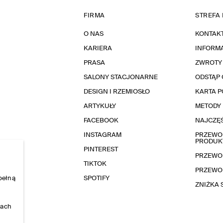
FIRMA
STREFA 
O NAS
KONTAK
KARIERA
INFORMA
PRASA
ZWROTY
SALONY STACJONARNE
ODSTĄP 
DESIGN I RZEMIOSŁO
KARTA 
ARTYKUŁY
METODY 
FACEBOOK
NAJCZĘŚ
INSTAGRAM
PRZEWOD
PRODUK
PINTEREST
PRZEWO
TIKTOK
PRZEWO
pełną
SPOTIFY
ZNIŻKA
nach