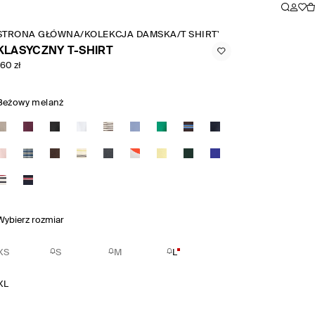
STRONA GŁÓWNA
/
KOLEKCJA DAMSKA
/
T SHIRTY I KOSZULKI BEZ 
KLASYCZNY T-SHIRT
160 zł
Beżowy melanż
Wybierz rozmiar
XS
S
M
L
XL