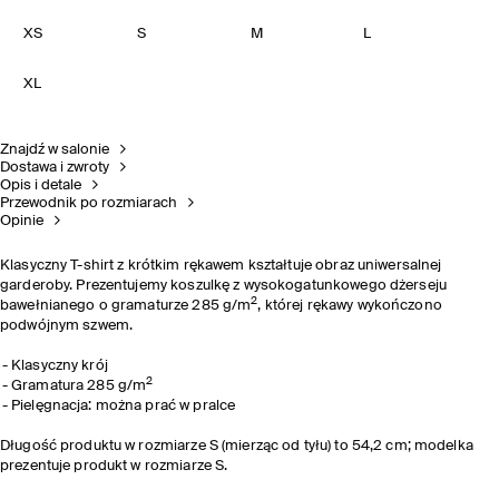
XS
S
M
L
XL
Znajdź w salonie
Dostawa i zwroty
Opis i detale
Przewodnik po rozmiarach
Opinie
Klasyczny T-shirt z krótkim rękawem kształtuje obraz uniwersalnej
garderoby. Prezentujemy koszulkę z wysokogatunkowego dżerseju
2
bawełnianego o gramaturze 285 g/m
, której rękawy wykończono
podwójnym szwem.
Klasyczny krój
2
Gramatura 285 g/m
Pielęgnacja: można prać w pralce
Długość produktu w rozmiarze S (mierząc od tyłu) to 54,2 cm; modelka
prezentuje produkt w rozmiarze S.