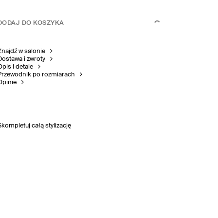
DODAJ DO KOSZYKA
Znajdź w salonie
Dostawa i zwroty
Opis i detale
Przewodnik po rozmiarach
Opinie
Skompletuj całą stylizację