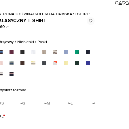
STRONA GŁÓWNA
/
KOLEKCJA DAMSKA
/
T SHIRTY I KOSZULKI BEZ 
KLASYCZNY T-SHIRT
160 zł
Brązowy / Niebieski / Paski
Wybierz rozmiar
XS
S
M
L
XL