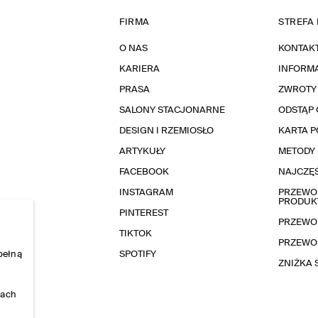
FIRMA
STREFA 
O NAS
KONTAK
KARIERA
INFORMA
PRASA
ZWROTY
SALONY STACJONARNE
ODSTĄP 
DESIGN I RZEMIOSŁO
KARTA 
ARTYKUŁY
METODY 
FACEBOOK
NAJCZĘŚ
INSTAGRAM
PRZEWOD
PRODUK
PINTEREST
PRZEWO
TIKTOK
PRZEWO
pełną
SPOTIFY
ZNIŻKA
nach