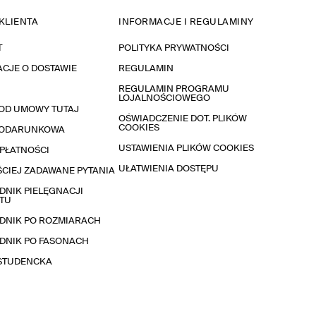
KLIENTA
INFORMACJE I REGULAMINY
T
POLITYKA PRYWATNOŚCI
CJE O DOSTAWIE
REGULAMIN
REGULAMIN PROGRAMU
LOJALNOŚCIOWEGO
OD UMOWY TUTAJ
OŚWIADCZENIE DOT. PLIKÓW
COOKIES
PODARUNKOWA
USTAWIENIA PLIKÓW COOKIES
PŁATNOŚCI
UŁATWIENIA DOSTĘPU
CIEJ ZADAWANE PYTANIA
NIK PIELĘGNACJI
TU
DNIK PO ROZMIARACH
DNIK PO FASONACH
 STUDENCKA