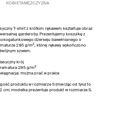
KOBIETA
MĘŻCZYZNA
syczny T-shirt z krótkim rękawem kształtuje obraz
wersalnej garderoby. Prezentujemy koszulkę z
sokogatunkowego dżerseju bawełnianego o
2
amaturze 285 g/m
, której rękawy wykończono
dwójnym szwem.
lasyczny krój
2
ramatura 285 g/m
ielęgnacja: można prać w pralce
gość produktu w rozmiarze S (mierząc od tyłu) to
2 cm; modelka prezentuje produkt w rozmiarze S.