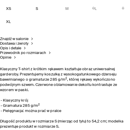
XS
S
M
L
XL
Znajdź w salonie
Dostawa i zwroty
Opis i detale
Przewodnik po rozmiarach
Opinie
Klasyczny T-shirt z krótkim rękawem kształtuje obraz uniwersalnej
garderoby. Prezentujemy koszulkę z wysokogatunkowego dżerseju
2
bawełnianego o gramaturze 285 g/m
, której rękawy wykończono
podwójnym szwem. Czerwone oblamowanie dekoltu kontrastuje ze
wzorem w paski.
Klasyczny krój
2
Gramatura 285 g/m
Pielęgnacja: można prać w pralce
Długość produktu w rozmiarze S (mierząc od tyłu) to 54,2 cm; modelka
prezentuje produkt w rozmiarze S.