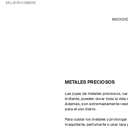
MUJER
HOMBRE
INICIO
/
METALES PRECIOSOS
Las joyas de metales preciosos, ca
brillante, pueden durar toda la vid
Además, son extremadamente resist
para el uso diario.
Para cuidar los metales y prolongar su
maquillarte, perfumarte o usar laca 