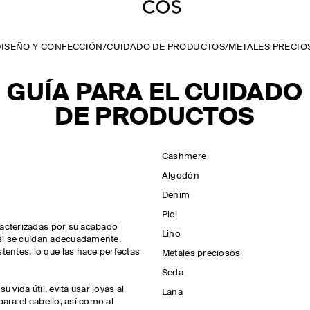
DISEÑO Y CONFECCIÓN
/
CUIDADO DE PRODUCTOS
/
METALES PRECIO
GUÍA PARA EL CUIDADO
DE PRODUCTOS
Cashmere
Algodón
Denim
Piel
racterizadas por su acabado
Lino
a si se cuidan adecuadamente.
entes, lo que las hace perfectas
Metales preciosos
Seda
 vida útil, evita usar joyas al
Lana
para el cabello, así como al