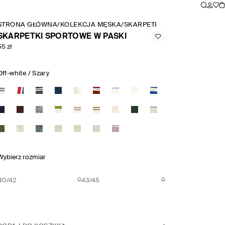
STRONA GŁÓWNA
/
KOLEKCJA MĘSKA
/
SKARPETKI
/
SKARPETKI SPOR
SKARPETKI SPORTOWE W PASKI
55 zł
Off-white / Szary
Wybierz rozmiar
40/42
43/45