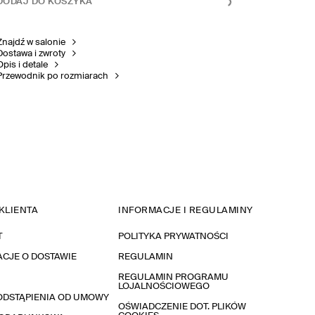
DODAJ DO KOSZYKA
Znajdź w salonie
Dostawa i zwroty
Opis i detale
Przewodnik po rozmiarach
KLIENTA
INFORMACJE I REGULAMINY
T
POLITYKA PRYWATNOŚCI
CJE O DOSTAWIE
REGULAMIN
REGULAMIN PROGRAMU
LOJALNOŚCIOWEGO
ODSTĄPIENIA OD UMOWY
OŚWIADCZENIE DOT. PLIKÓW