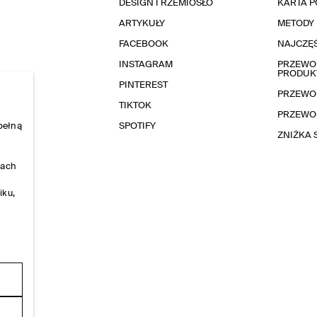
DESIGN I RZEMIOSŁO
KARTA 
ARTYKUŁY
METODY 
FACEBOOK
NAJCZĘŚ
INSTAGRAM
PRZEWOD
PRODUK
PINTEREST
PRZEWO
TIKTOK
PRZEWO
pełną
SPOTIFY
ZNIŻKA
nach
iku,