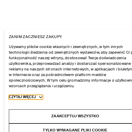
ZANIM ZACZNIESZ ZAKUPY
Używamy plików cookie własnych i zewnętrznych, w tym innych
technologii śledzenia od zewnętrznych wydawców, aby zapewnić Ci 
funkcjonalność naszej witryny, dostosować Twoje doświadczenia
użytkownika, przeprowadzać analizy i dostarczać spersonalizowane
reklamy na naszych stronach internetowych, w aplikacjach i biulety
w Internecie oraz za pośrednictwem platform mediów
społecznościowych. W tym celu gromadzimy informacje o użytkown
wzorcach przeglądania i urządzeniu.
Toggle more cookie information
CZYTAJ WIĘCEJ
ZAAKCEPTUJ WSZYSTKO
TYLKO WYMAGANE PLIKI COOKIE