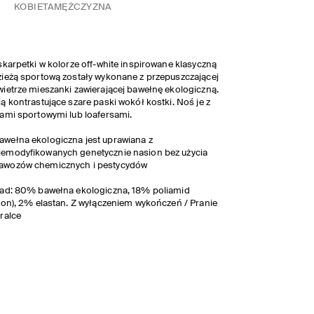
KOBIETA
MĘŻCZYZNA
skarpetki w kolorze off-white inspirowane klasyczną
ieżą sportową zostały wykonane z przepuszczającej
ietrze mieszanki zawierającej bawełnę ekologiczną.
ą kontrastujące szare paski wokół kostki. Noś je z
ami sportowymi lub loafersami.
awełna ekologiczna jest uprawiana z
iemodyfikowanych genetycznie nasion bez użycia
awozów chemicznych i pestycydów
ad: 80% bawełna ekologiczna, 18% poliamid
lon), 2% elastan. Z wyłączeniem wykończeń / Pranie
ralce