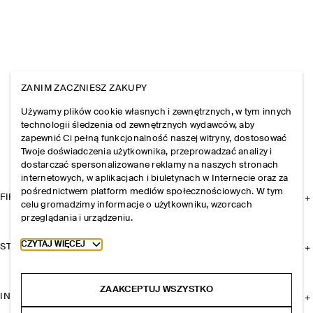
ZANIM ZACZNIESZ ZAKUPY
Używamy plików cookie własnych i zewnętrznych, w tym innych
technologii śledzenia od zewnętrznych wydawców, aby
zapewnić Ci pełną funkcjonalność naszej witryny, dostosować
Twoje doświadczenia użytkownika, przeprowadzać analizy i
dostarczać spersonalizowane reklamy na naszych stronach
internetowych, w aplikacjach i biuletynach w Internecie oraz za
pośrednictwem platform mediów społecznościowych. W tym
FIRMA
celu gromadzimy informacje o użytkowniku, wzorcach
przeglądania i urządzeniu.
Toggle more cookie information
CZYTAJ WIĘCEJ
STREFA KLIENTA
ZAAKCEPTUJ WSZYSTKO
INFORMACJE I REGULAMINY