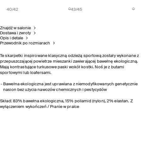
40/42
43/45
Znajdź w salonie
Dostawa i zwroty
Opis i detale
Przewodnik po rozmiarach
Te skarpetki inspirowane klasyczną odzieżą sportową zostały wykonane z
przepuszczającej powietrze mieszanki zawierającej bawełnę ekologiczną.
Mają kontrastujące turkusowe paski wokół kostki. Noś je z butami
sportowymi lub loafersami.
Bawełna ekologiczna jest uprawiana z niemodyfikowanych genetycznie
nasion bez użycia nawozów chemicznych i pestycydów
Skład: 83% bawełna ekologiczna, 15% poliamid (nylon), 2% elastan. Z
wyłączeniem wykończeń / Pranie w pralce