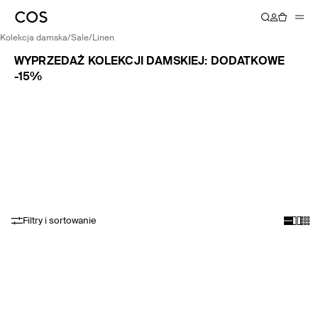
kolekcja damska
/
sale
/
linen
WYPRZEDAŻ KOLEKCJI DAMSKIEJ: DODATKOWE
-15%
Filtry i sortowanie