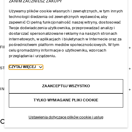
ZANIM ZACZNIESZ ZAKUPY
Używamy plików cookie własnych i zewnętrznych, w tym innych
technologii śledzenia od zewnętrznych wydawców, aby
zapewnić Ci pełną funkcjonalność naszej witryny, dostosować
Twoje doświadczenia użytkownika, przeprowadzać analizy i
dostarczać spersonalizowane reklamy na naszych stronach
internetowych, w aplikacjach i biuletynach w Internecie oraz za
pośrednictwem platform mediów społecznościowych. W tym
FIRMA
celu gromadzimy informacje o użytkowniku, wzorcach
przeglądania i urządzeniu.
Toggle more cookie information
CZYTAJ WIĘCEJ
STREFA KLIENTA
ZAAKCEPTUJ WSZYSTKO
INFORMACJE I REGULAMINY
TYLKO WYMAGANE PLIKI COOKIE
Ustawienia dotyczące plików cookie i usług