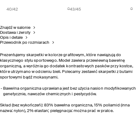
40/42
43/45
Znajdź w salonie
Dostawa i zwroty
Opis i detale
Przewodnik po rozmiarach
Prezentujemy skarpetki w kolorze grafitowym, które nawiązują do
klasycznego stylu sportowego. Model zawiera przewiewną bawełnę
organiczną, a wyróżnia go dodatek kontrastowych pasków przy kostce,
które utrzymano w odcieniu bieli. Polecamy zestawić skarpetki z butami
sportowymi bądź mokasynami.
Bawełna organiczna uprawiana jest bez użycia nasion modyfikowanych
genetycznie, nawozów chemicznych i pestycydów.
Skład (bez wykończeń): 83% bawełna organiczna, 15% poliamid (inna
nazwa: nylon), 2% elastan; pielęgnacja: można prać w pralce.