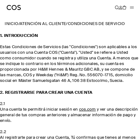
INICIO
/
ATENCIÓN AL CLIENTE
/
CONDICIONES DE SERVICIO
1. INTRODUCCIÓN
Estas Condiciones de Servicios (las "Condiciones") son aplicables a los
usuarios con una Cuenta COS ("Cuenta"). "Usted" se refiere a Usted
como consumidor cuando se registra y utiliza una Cuenta. A menos que
se indique lo contrario en los términos adicionales, su cuenta es
proporcionada por H&M Hennes & Mauritz GBC AB, y se compone de
las marcas, COS y Weekday ("H&M") Reg. No. 556070-1715, domicilio
social en Mäster Samuelsgatan 46 A, 106 38 Estocolmo, Suecia.
2. REGISTRARSE PARA CREAR UNA CUENTA
2.1
Una cuenta te permitirá iniciar sesión en
cos.com
y ver una descripción
general de tus compras anteriores y almacenar información de pago y
envío.
2.2
Al registrarte para crear una Cuenta, Tú confirmas que tienes al menos