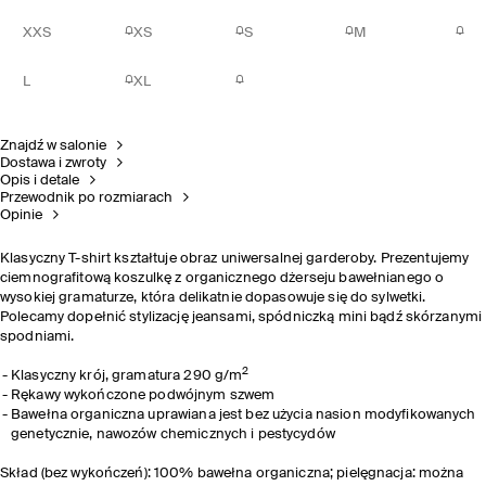
XXS
XS
S
M
L
XL
Znajdź w salonie
Dostawa i zwroty
Opis i detale
Przewodnik po rozmiarach
Opinie
Klasyczny T-shirt kształtuje obraz uniwersalnej garderoby. Prezentujemy
ciemnografitową koszulkę z organicznego dżerseju bawełnianego o
wysokiej gramaturze, która delikatnie dopasowuje się do sylwetki.
Polecamy dopełnić stylizację jeansami, spódniczką mini bądź skórzanymi
spodniami.
2
Klasyczny krój, gramatura 290 g/m
Rękawy wykończone podwójnym szwem
Bawełna organiczna uprawiana jest bez użycia nasion modyfikowanych
genetycznie, nawozów chemicznych i pestycydów
Skład (bez wykończeń): 100% bawełna organiczna; pielęgnacja: można