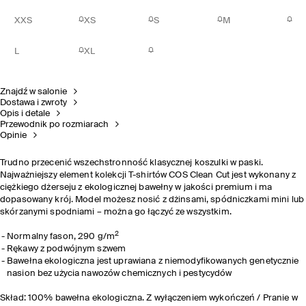
XXS
XS
S
M
L
XL
Znajdź w salonie
Dostawa i zwroty
Opis i detale
Przewodnik po rozmiarach
Opinie
Trudno przecenić wszechstronność klasycznej koszulki w paski.
Najważniejszy element kolekcji T-shirtów COS Clean Cut jest wykonany z
ciężkiego dżerseju z ekologicznej bawełny w jakości premium i ma
dopasowany krój. Model możesz nosić z dżinsami, spódniczkami mini lub
skórzanymi spodniami – można go łączyć ze wszystkim.
2
Normalny fason, 290 g/m
Rękawy z podwójnym szwem
Bawełna ekologiczna jest uprawiana z niemodyfikowanych genetycznie
nasion bez użycia nawozów chemicznych i pestycydów
Skład: 100% bawełna ekologiczna. Z wyłączeniem wykończeń / Pranie w