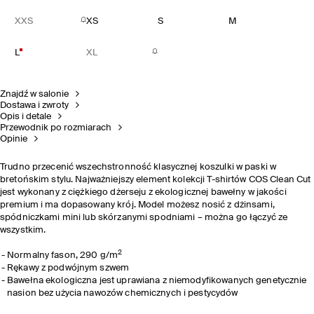
XXS
XS
S
M
L
XL
Znajdź w salonie
Dostawa i zwroty
Opis i detale
Przewodnik po rozmiarach
Opinie
Trudno przecenić wszechstronność klasycznej koszulki w paski w
bretońskim stylu. Najważniejszy element kolekcji T-shirtów COS Clean Cut
jest wykonany z ciężkiego dżerseju z ekologicznej bawełny w jakości
premium i ma dopasowany krój. Model możesz nosić z dżinsami,
spódniczkami mini lub skórzanymi spodniami – można go łączyć ze
wszystkim.
2
Normalny fason, 290 g/m
Rękawy z podwójnym szwem
Bawełna ekologiczna jest uprawiana z niemodyfikowanych genetycznie
nasion bez użycia nawozów chemicznych i pestycydów