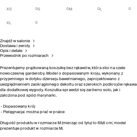
XS
S
M
L
XL
Znajdź w salonie
Dostawa i zwroty
Opis i detale
Przewodnik po rozmiarach
Prezentujemy prążkowaną koszulkę bez rękawów, która stoi na czele
nowoczesnej garderoby. Model o dopasowanym kroju, wykonany z
przyjemnego w dotyku dżerseju bawełnianego, zaprojektowano z
uwzględnieniem zaokrąglonego dekoltu oraz szerokich podkrojów rękawa
dla dodatkowej wygody. Koszulka sprawdzi się zarówno solo, jak i
założona pod spód marynarki.
Dopasowany krój
Pielęgnacja: można prać w pralce
Długość produktu w rozmiarze M (mierząc od tyłu) to 69,6 cm; model
prezentuje produkt w rozmiarze M.