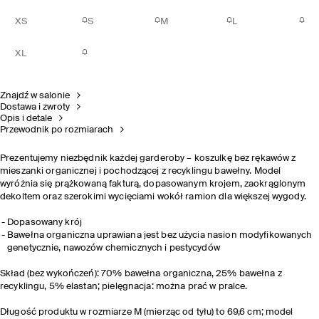
XS
S
M
L
XL
Znajdź w salonie
Dostawa i zwroty
Opis i detale
Przewodnik po rozmiarach
Prezentujemy niezbędnik każdej garderoby – koszulkę bez rękawów z
mieszanki organicznej i pochodzącej z recyklingu bawełny. Model
wyróżnia się prążkowaną fakturą, dopasowanym krojem, zaokrąglonym
dekoltem oraz szerokimi wycięciami wokół ramion dla większej wygody.
Dopasowany krój
Bawełna organiczna uprawiana jest bez użycia nasion modyfikowanych
genetycznie, nawozów chemicznych i pestycydów
Skład (bez wykończeń): 70% bawełna organiczna, 25% bawełna z
recyklingu, 5% elastan; pielęgnacja: można prać w pralce.
Długość produktu w rozmiarze M (mierząc od tyłu) to 69,6 cm; model