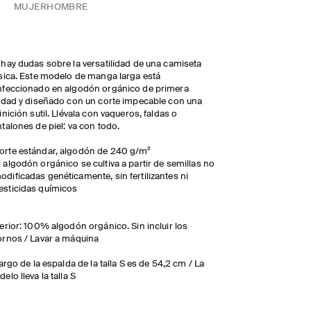
MUJER
HOMBRE
hay dudas sobre la versatilidad de una camiseta
sica. Este modelo de manga larga está
feccionado en algodón orgánico de primera
idad y diseñado con un corte impecable con una
inición sutil. Llévala con vaqueros, faldas o
talones de piel: va con todo.
orte estándar, algodón de 240 g/m²
l algodón orgánico se cultiva a partir de semillas no
odificadas genéticamente, sin fertilizantes ni
esticidas químicos
erior: 100% algodón orgánico. Sin incluir los
rnos / Lavar a máquina
largo de la espalda de la talla S es de 54,2 cm / La
elo lleva la talla S