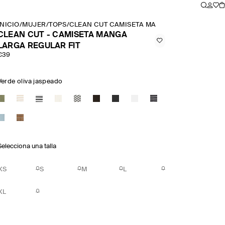
INICIO
/
MUJER
/
TOPS
/
CLEAN CUT CAMISETA MANGA LARGA REGULA
CLEAN CUT - CAMISETA MANGA
LARGA REGULAR FIT
€39
Verde oliva jaspeado
Selecciona una talla
XS
S
M
L
XL