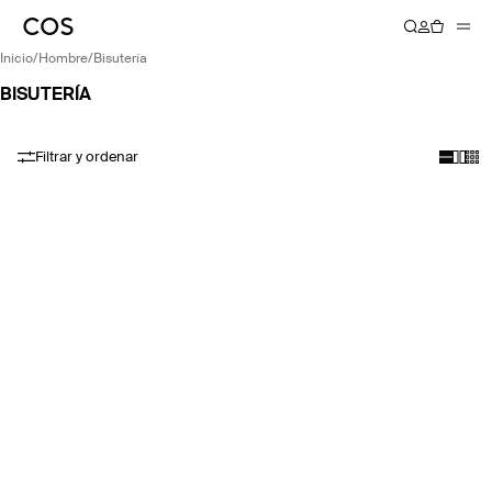
inicio
/
hombre
/
bisutería
BISUTERÍA
Filtrar y ordenar