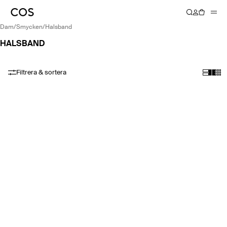
dam
/
smycken
/
halsband
HALSBAND
Filtrera & sortera