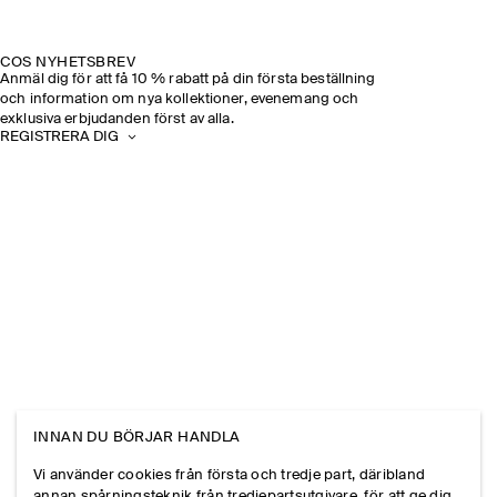
COS NYHETSBREV
Anmäl dig för att få 10 % rabatt på din första beställning
och information om nya kollektioner, evenemang och
exklusiva erbjudanden först av alla.
REGISTRERA DIG
INNAN DU BÖRJAR HANDLA
Vi använder cookies från första och tredje part, däribland
annan spårningsteknik från tredjepartsutgivare, för att ge dig