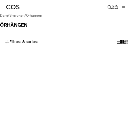
dam
/
smycken
/
örhängen
ÖRHÄNGEN
Filtrera & sortera