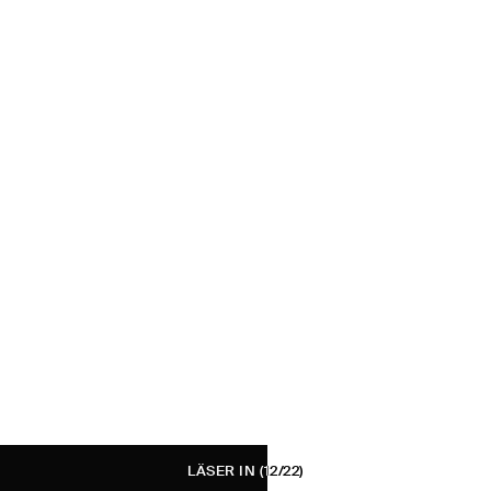
LÄSER IN
(12/22)