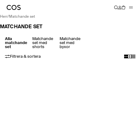
herr
/
matchande set
MATCHANDE SET
Alla
Matchande
Matchande
matchande
set med
set med
set
shorts
byxor
Filtrera & sortera