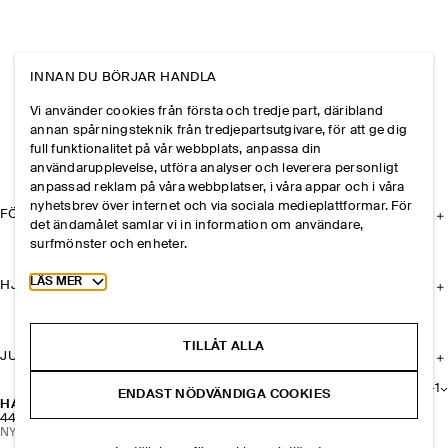
INNAN DU BÖRJAR HANDLA
Vi använder cookies från första och tredje part, däribland
annan spårningsteknik från tredjepartsutgivare, för att ge dig
full funktionalitet på vår webbplats, anpassa din
användarupplevelse, utföra analyser och leverera personligt
anpassad reklam på våra webbplatser, i våra appar och i våra
nyhetsbrev över internet och via sociala medieplattformar. För
FÖRETAGET
det ändamålet samlar vi in information om användare,
surfmönster och enheter.
Toggle more cookie information
LÄS MER
HJÄLP
TILLÅT ALLA
JURIDISK INFORMATION
+
1
ENDAST NÖDVÄNDIGA COOKIES
HALSBAND MED PÄRLKLUSTER
440 kr
NYHET