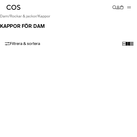
dam
/
rockar & jackor
/
kappor
KAPPOR FÖR DAM
Filtrera & sortera