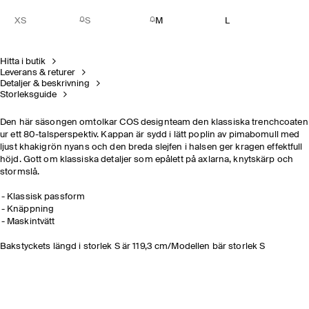
XS
S
M
L
Hitta i butik
Leverans & returer
Detaljer & beskrivning
Storleksguide
Den här säsongen omtolkar COS designteam den klassiska trenchcoaten
ur ett 80-talsperspektiv. Kappan är sydd i lätt poplin av pimabomull med
ljust khakigrön nyans och den breda slejfen i halsen ger kragen effektfull
höjd. Gott om klassiska detaljer som epålett på axlarna, knytskärp och
stormslå.
Klassisk passform
Knäppning
Maskintvätt
Bakstyckets längd i storlek S är 119,3 cm/Modellen bär storlek S