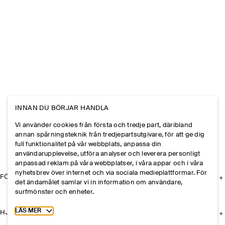
INNAN DU BÖRJAR HANDLA
Vi använder cookies från första och tredje part, däribland
annan spårningsteknik från tredjepartsutgivare, för att ge dig
full funktionalitet på vår webbplats, anpassa din
användarupplevelse, utföra analyser och leverera personligt
anpassad reklam på våra webbplatser, i våra appar och i våra
nyhetsbrev över internet och via sociala medieplattformar. För
FÖRETAGET
det ändamålet samlar vi in information om användare,
surfmönster och enheter.
Toggle more cookie information
LÄS MER
HJÄLP