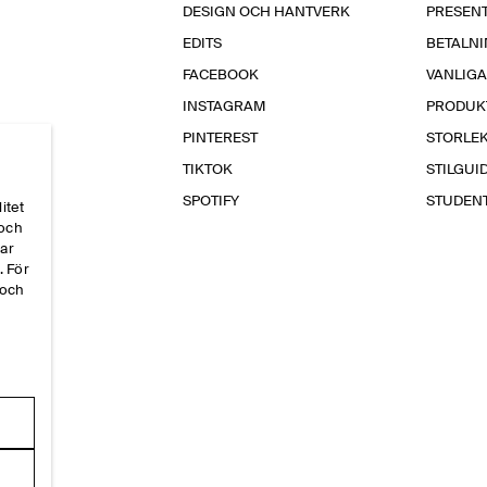
DESIGN OCH HANTVERK
PRESEN
EDITS
BETALN
FACEBOOK
VANLIG
INSTAGRAM
PRODUK
PINTEREST
STORLE
TIKTOK
STILGUI
SPOTIFY
STUDEN
itet
 och
par
. För
 och