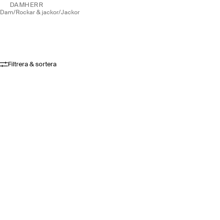
DAM
HERR
dam
/
rockar & jackor
/
jackor
Filtrera & sortera