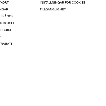
TKORT
INSTÄLLNINGAR FÖR COOKIES
INGAR
TILLGÄNGLIGHET
A FRÅGOR
TSKÖTSEL
KSGUIDE
DE
TRABATT