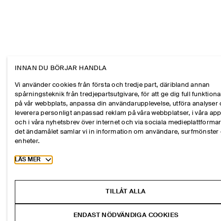
INNAN DU BÖRJAR HANDLA
Vi använder cookies från första och tredje part, däribland annan
spårningsteknik från tredjepartsutgivare, för att ge dig full funktional
på vår webbplats, anpassa din användarupplevelse, utföra analyser
leverera personligt anpassad reklam på våra webbplatser, i våra ap
och i våra nyhetsbrev över internet och via sociala medieplattformar
det ändamålet samlar vi in information om användare, surfmönster
enheter.
Toggle more cookie information
LÄS MER
TILLÅT ALLA
ENDAST NÖDVÄNDIGA COOKIES