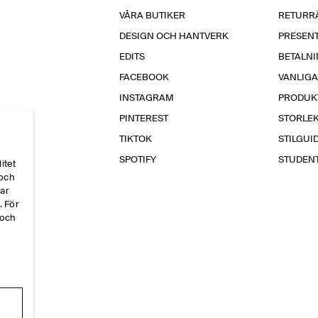
VÅRA BUTIKER
RETURR
DESIGN OCH HANTVERK
PRESEN
EDITS
BETALN
FACEBOOK
VANLIG
INSTAGRAM
PRODUK
PINTEREST
STORLE
TIKTOK
STILGUI
SPOTIFY
STUDEN
itet
 och
par
. För
 och