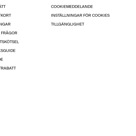
ÄTT
COOKIEMEDDELANDE
TKORT
INSTÄLLNINGAR FÖR COOKIES
INGAR
TILLGÄNGLIGHET
A FRÅGOR
TSKÖTSEL
KSGUIDE
DE
TRABATT