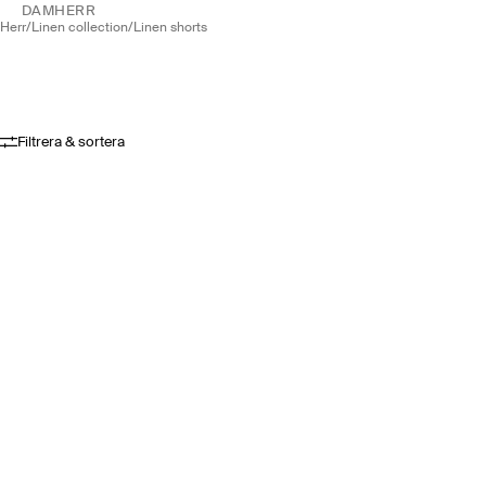
DAM
HERR
herr
/
linen collection
/
linen shorts
Filtrera & sortera