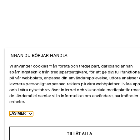
INNAN DU BÖRJAR HANDLA
Vi använder cookies från första och tredje part, däribland annan
spårningsteknik från tredjepartsutgivare, för att ge dig full funktional
på vår webbplats, anpassa din användarupplevelse, utföra analyser
leverera personligt anpassad reklam på våra webbplatser, i våra ap
och i våra nyhetsbrev över internet och via sociala medieplattformar
det ändamålet samlar vi in information om användare, surfmönster
enheter.
Toggle more cookie information
LÄS MER
TILLÅT ALLA