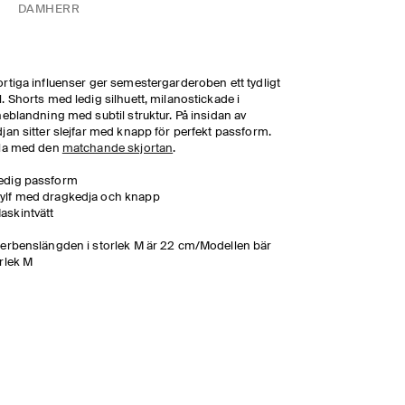
DAM
HERR
rtiga influenser ger semestergarderoben ett tydligt
. Shorts med ledig silhuett, milanostickade i
neblandning med subtil struktur. På insidan av
jan sitter slejfar med knapp för perfekt passform.
yla med den
matchande skjortan
.
edig passform
ylf med dragkedja och knapp
askintvätt
erbenslängden i storlek M är 22 cm/Modellen bär
rlek M