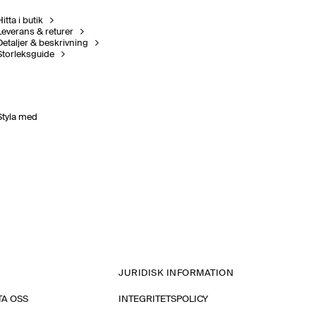
itta i butik
Leverans & returer
Detaljer & beskrivning
Storleksguide
Styla med
JURIDISK INFORMATION
A OSS
INTEGRITETSPOLICY