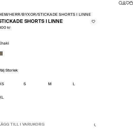
HEM
/
HERR
/
BYXOR
/
STICKADE SHORTS I LINNE
STICKADE SHORTS I LINNE
800 kr
Khaki
Välj Storlek
XS
S
M
L
XL
LÄGG TILL I VARUKORG