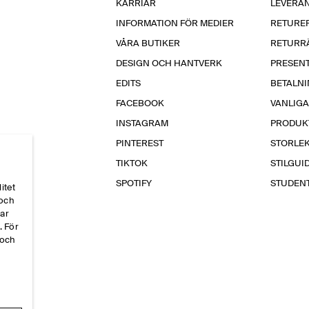
KARRIÄR
LEVERA
INFORMATION FÖR MEDIER
RETURE
VÅRA BUTIKER
RETURR
DESIGN OCH HANTVERK
PRESEN
EDITS
BETALN
FACEBOOK
VANLIG
INSTAGRAM
PRODUK
PINTEREST
STORLE
TIKTOK
STILGUI
SPOTIFY
STUDEN
itet
 och
par
. För
 och