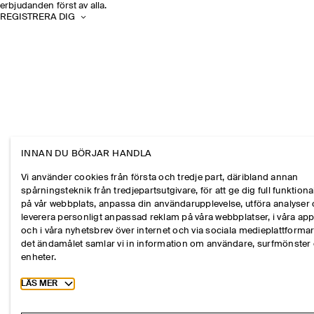
erbjudanden först av alla.
REGISTRERA DIG
INNAN DU BÖRJAR HANDLA
Vi använder cookies från första och tredje part, däribland annan
spårningsteknik från tredjepartsutgivare, för att ge dig full funktional
på vår webbplats, anpassa din användarupplevelse, utföra analyser
leverera personligt anpassad reklam på våra webbplatser, i våra ap
och i våra nyhetsbrev över internet och via sociala medieplattformar
det ändamålet samlar vi in information om användare, surfmönster
enheter.
Toggle more cookie information
LÄS MER