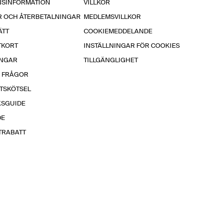
NSINFORMATION
VILLKOR
R OCH ÅTERBETALNINGAR
MEDLEMSVILLKOR
ÄTT
COOKIEMEDDELANDE
TKORT
INSTÄLLNINGAR FÖR COOKIES
INGAR
TILLGÄNGLIGHET
A FRÅGOR
TSKÖTSEL
KSGUIDE
DE
TRABATT