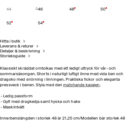
44
46
48
50
52
54
Hitta i butik
Leverans & returer
Detaljer & beskrivning
Storleksguide
Klassiskt skräddat omtolkas med ett ledigt uttryck för vår- och
sommarsäsongen. Shorts i naturligt luftigt linne med vida ben och
dragsko med snörning i linningen. Praktiska fickor och eleganta
pressveck i benen. Styla med den
matchande kavajen
.
Ledig passform
Gylf med dragkedja samt hyska och hake
Maskintvätt
Innerbenslängden i storlek 48 är 21,25 cm/Modellen bär storlek 48