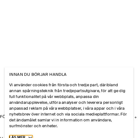
INNAN DU BÖRJAR HANDLA
Vi använder cookies från första och tredje part, däribland
annan spårningsteknik från tredjepartsutgivare, för att ge dig
full funktionalitet på vår webbplats, anpassa din
användarupplevelse, utföra analyser och leverera personligt
anpassad reklam på våra webbplatser, i våra appar och i våra
nyhetsbrev över internet och via sociala medieplattformar. För
FÖRETAGET
det ändamålet samlar vi in information om användare,
surfmönster och enheter.
Toggle more cookie information
LÄS MER