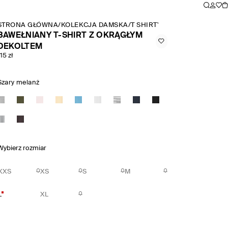
STRONA GŁÓWNA
/
KOLEKCJA DAMSKA
/
T SHIRTY I KOSZULKI BEZ 
BAWEŁNIANY T-SHIRT Z OKRĄGŁYM
DEKOLTEM
15 zł
Szary melanż
Wybierz rozmiar
XXS
XS
S
M
L
XL