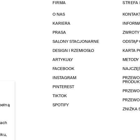
FIRMA
STREFA 
O NAS
KONTAK
KARIERA
INFORMA
PRASA
ZWROTY
SALONY STACJONARNE
ODSTĄP 
DESIGN I RZEMIOSŁO
KARTA 
ARTYKUŁY
METODY 
FACEBOOK
NAJCZĘŚ
INSTAGRAM
PRZEWOD
PRODUK
PINTEREST
PRZEWO
TIKTOK
PRZEWO
pełną
SPOTIFY
ZNIŻKA
nach
iku,