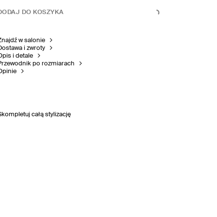
DODAJ DO KOSZYKA
Znajdź w salonie
Dostawa i zwroty
Opis i detale
Przewodnik po rozmiarach
Opinie
Skompletuj całą stylizację