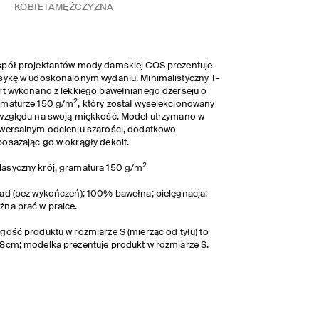
KOBIETA
MĘŻCZYZNA
pół projektantów mody damskiej COS prezentuje
sykę w udoskonalonym wydaniu. Minimalistyczny T-
rt wykonano z lekkiego bawełnianego dżerseju o
2
amaturze 150 g/m
, który został wyselekcjonowany
względu na swoją miękkość. Model utrzymano w
wersalnym odcieniu szarości, dodatkowo
osażając go w okrągły dekolt.
2
lasyczny krój, gramatura 150 g/m
ad (bez wykończeń): 100% bawełna; pielęgnacja:
na prać w pralce.
gość produktu w rozmiarze S (mierząc od tyłu) to
8cm; modelka prezentuje produkt w rozmiarze S.