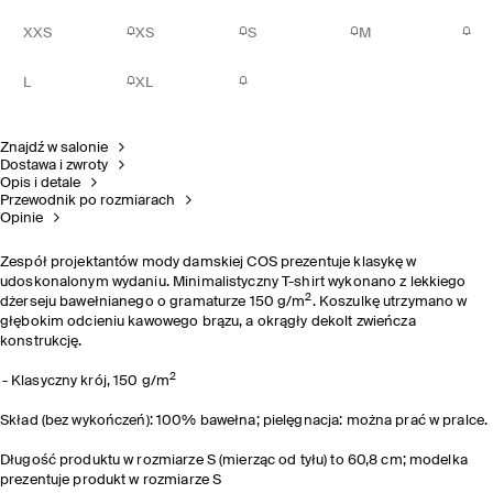
XXS
XS
S
M
L
XL
Znajdź w salonie
Dostawa i zwroty
Opis i detale
Przewodnik po rozmiarach
Opinie
Zespół projektantów mody damskiej COS prezentuje klasykę w
udoskonalonym wydaniu. Minimalistyczny T-shirt wykonano z lekkiego
2
dżerseju bawełnianego o gramaturze 150 g/m
. Koszulkę utrzymano w
głębokim odcieniu kawowego brązu, a okrągły dekolt zwieńcza
konstrukcję.
2
Klasyczny krój, 150 g/m
Skład (bez wykończeń): 100% bawełna; pielęgnacja: można prać w pralce.
Długość produktu w rozmiarze S (mierząc od tyłu) to 60,8 cm; modelka
prezentuje produkt w rozmiarze S