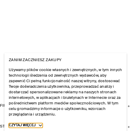
ZANIM ZACZNIESZ ZAKUPY
Używamy plików cookie własnych i zewnętrznych, w tym innych
technologii śledzenia od zewnętrznych wydawców, aby
zapewnić Ci pełną funkcjonalność naszej witryny, dostosować
Twoje doświadczenia użytkownika, przeprowadzać analizy i
dostarczać spersonalizowane reklamy na naszych stronach
internetowych, w aplikacjach i biuletynach w Internecie oraz za
pośrednictwem platform mediów społecznościowych. W tym
FIRMA
celu gromadzimy informacje o użytkowniku, wzorcach
przeglądania i urządzeniu.
Toggle more cookie information
CZYTAJ WIĘCEJ
STREFA KLIENTA