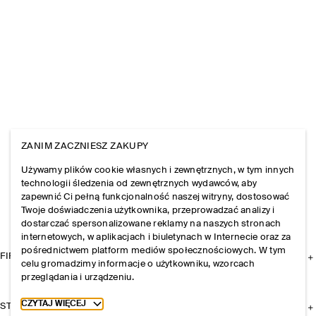
ZANIM ZACZNIESZ ZAKUPY
Używamy plików cookie własnych i zewnętrznych, w tym innych
technologii śledzenia od zewnętrznych wydawców, aby
zapewnić Ci pełną funkcjonalność naszej witryny, dostosować
Twoje doświadczenia użytkownika, przeprowadzać analizy i
dostarczać spersonalizowane reklamy na naszych stronach
internetowych, w aplikacjach i biuletynach w Internecie oraz za
pośrednictwem platform mediów społecznościowych. W tym
FIRMA
celu gromadzimy informacje o użytkowniku, wzorcach
przeglądania i urządzeniu.
Toggle more cookie information
CZYTAJ WIĘCEJ
STREFA KLIENTA