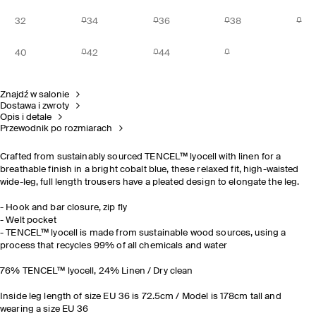
32
34
36
38
40
42
44
Znajdź w salonie
Dostawa i zwroty
Opis i detale
Przewodnik po rozmiarach
Crafted from sustainably sourced TENCEL™ lyocell with linen for a
breathable finish in a bright cobalt blue, these relaxed fit, high-waisted
wide-leg, full length trousers have a pleated design to elongate the leg.
- Hook and bar closure, zip fly
- Welt pocket
- TENCEL™ lyocell is made from sustainable wood sources, using a
process that recycles 99% of all chemicals and water
76% TENCEL™ lyocell, 24% Linen / Dry clean
Inside leg length of size EU 36 is 72.5cm / Model is 178cm tall and
wearing a size EU 36