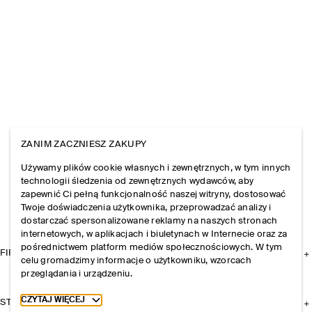
ZANIM ZACZNIESZ ZAKUPY
Używamy plików cookie własnych i zewnętrznych, w tym innych
technologii śledzenia od zewnętrznych wydawców, aby
zapewnić Ci pełną funkcjonalność naszej witryny, dostosować
Twoje doświadczenia użytkownika, przeprowadzać analizy i
dostarczać spersonalizowane reklamy na naszych stronach
internetowych, w aplikacjach i biuletynach w Internecie oraz za
pośrednictwem platform mediów społecznościowych. W tym
FIRMA
celu gromadzimy informacje o użytkowniku, wzorcach
przeglądania i urządzeniu.
Toggle more cookie information
CZYTAJ WIĘCEJ
STREFA KLIENTA