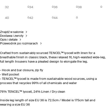
32
34
36
38
40
42
44
Znajdź w salonie
Dostawa i zwroty
Opis i detale
Przewodnik po rozmiarach
Crafted from sustainably sourced TENCEL™ lyocell with linen for a
breathable finish in classic black, these relaxed fit, high-waisted wide-leg,
full length trousers have a pleated design to elongate the leg.
- Hook and bar closure, zip fly
- Welt pocket
- TENCEL™ lyocell is made from sustainable wood sources, using a
process that recycles 99% of all chemicals and water
76% TENCEL™ lyocell, 24% Linen / Dry clean
Inside leg length of size EU 36 is 72.5cm / Model is 175cm tall and
wearing a size EU 36