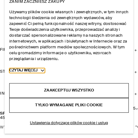
ZANIM ZACZNIESZ ZAKUPY
Używamy plików cookie własnych i zewnętrznych, w tym innych
technologii śledzenia od zewnętrznych wydawców, aby
zapewnić Ci pełną funkcjonalność naszej witryny, dostosować
Twoje doświadczenia użytkownika, przeprowadzać analizy i
dostarczać spersonalizowane reklamy na naszych stronach
internetowych, w aplikacjach i biuletynach w Internecie oraz za
pośrednictwem platform mediów społecznościowych. W tym
FIRMA
celu gromadzimy informacje o użytkowniku, wzorcach
przeglądania i urządzeniu.
Toggle more cookie information
CZYTAJ WIĘCEJ
STREFA KLIENTA
ZAAKCEPTUJ WSZYSTKO
INFORMACJE I REGULAMINY
TYLKO WYMAGANE PLIKI COOKIE
+
5
SPODNIE Z SZEROKIMI NOGAWKAMI
450 zł
Ustawienia dotyczące plików cookie i usług
WYBIERZ ROZMIAR