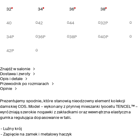
32
34
36
38
40
42
44
32P
34P
36P
38P
40P
42P
Znajdź w salonie
Dostawa i zwroty
Opis i detale
Przewodnik po rozmiarach
Opinie
Prezentujemy spodnie, które stanowią nieodzowny element kolekcji
damskiej COS. Model – wykonany z płynnej mieszanki lyocellu TENCEL™ –
wyróżniają szerokie nogawki z zakładkami oraz wewnętrzna elastyczna
gumka regulująca dopasowanie w talii.
Luźny krój
Zapięcie na zamek i metalowy haczyk