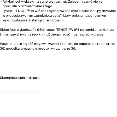
Artykuł jest większy, niż sugeruje rozmiar. Zalecamy zamówienie
produktu o rozmiar mniejszego.
Lyocell TENCEL™ to włókno regenerowane wytwarzane z pulpy drzewnej
w procesie zwanym „zamkniętą pętlą”, który polega na ponownym
wykorzystaniu substancji chemicznych.
Skład (bez wykończeń): 94% lyocell TENCEL™, 6% poliamid z recyklingu
(inna nazwa: nylon z recyklingu); pielęgnacja: można prać w pralce.
Wewnętrzna długość nogawki wynosi 74,2 cm, co odpowiada rozmiarowi
36; modelka prezentuje produkt w rozmiarze 36.
Skompletuj całą stylizację