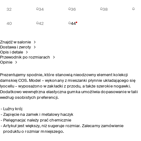
32
34
36
38
40
42
44
Znajdź w salonie
Dostawa i zwroty
Opis i detale
Przewodnik po rozmiarach
Opinie
Prezentujemy spodnie, które stanowią nieodzowny element kolekcji
damskiej COS. Model – wykonany z mieszanki płynnie układającego się
lyocellu – wyposażono w zakładki z przodu, a także szerokie nogawki.
Dodatkowo wewnętrzna elastyczna gumka umożliwia dopasowanie w talii
według osobistych preferencji.
Luźny krój
Zapięcie na zamek i metalowy haczyk
Pielęgnacja: należy prać chemicznie
Artykuł jest większy, niż sugeruje rozmiar. Zalecamy zamówienie
produktu o rozmiar mniejszego.