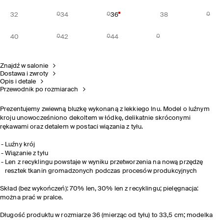
32
34
36
38
40
42
44
Znajdź w salonie
Dostawa i zwroty
Opis i detale
Przewodnik po rozmiarach
Prezentujemy zwiewną bluzkę wykonaną z lekkiego lnu. Model o luźnym
kroju unowocześniono dekoltem w łódkę, delikatnie skróconymi
rękawami oraz detalem w postaci wiązania z tyłu.
Luźny krój
Wiązanie z tyłu
Len z recyklingu powstaje w wyniku przetworzenia na nową przędzę
resztek tkanin gromadzonych podczas procesów produkcyjnych
Skład (bez wykończeń): 70% len, 30% len z recyklingu; pielęgnacja:
można prać w pralce.
Długość produktu w rozmiarze 36 (mierząc od tyłu) to 33,5 cm; modelka