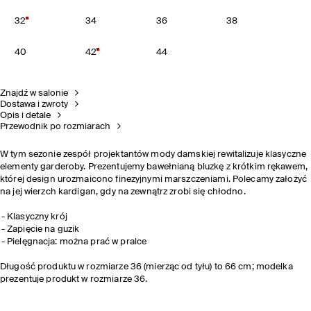
32
34
36
38
40
42
44
Znajdź w salonie
Dostawa i zwroty
Opis i detale
Przewodnik po rozmiarach
W tym sezonie zespół projektantów mody damskiej rewitalizuje klasyczne
elementy garderoby. Prezentujemy bawełnianą bluzkę z krótkim rękawem,
której design urozmaicono finezyjnymi marszczeniami. Polecamy założyć
na jej wierzch kardigan, gdy na zewnątrz zrobi się chłodno.
Klasyczny krój
Zapięcie na guzik
Pielęgnacja: można prać w pralce
Długość produktu w rozmiarze 36 (mierząc od tyłu) to 66 cm; modelka
prezentuje produkt w rozmiarze 36.