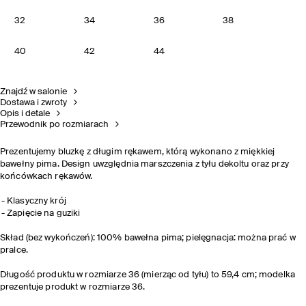
32
34
36
38
40
42
44
Znajdź w salonie
Dostawa i zwroty
Opis i detale
Przewodnik po rozmiarach
Prezentujemy bluzkę z długim rękawem, którą wykonano z miękkiej
bawełny pima. Design uwzględnia marszczenia z tyłu dekoltu oraz przy
końcówkach rękawów.
Klasyczny krój
Zapięcie na guziki
Skład (bez wykończeń): 100% bawełna pima; pielęgnacja: można prać w
pralce.
Długość produktu w rozmiarze 36 (mierząc od tyłu) to 59,4 cm; modelka
prezentuje produkt w rozmiarze 36.