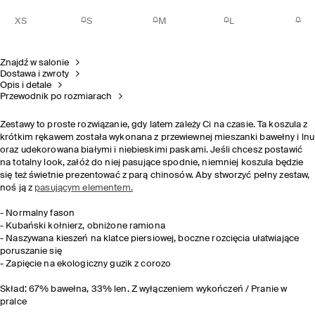
XS
S
M
L
Znajdź w salonie
Dostawa i zwroty
Opis i detale
Przewodnik po rozmiarach
Zestawy to proste rozwiązanie, gdy latem zależy Ci na czasie. Ta koszula z
krótkim rękawem została wykonana z przewiewnej mieszanki bawełny i lnu
oraz udekorowana białymi i niebieskimi paskami. Jeśli chcesz postawić
na totalny look, załóż do niej pasujące spodnie, niemniej koszula będzie
się też świetnie prezentować z parą chinosów. Aby stworzyć pełny zestaw,
noś ją z
pasującym elementem.
- Normalny fason
- Kubański kołnierz, obniżone ramiona
- Naszywana kieszeń na klatce piersiowej, boczne rozcięcia ułatwiające
poruszanie się
- Zapięcie na ekologiczny guzik z corozo
Skład: 67% bawełna, 33% len. Z wyłączeniem wykończeń / Pranie w
pralce