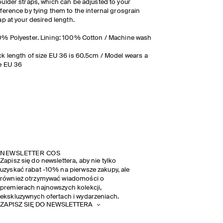
ulder straps, which can be adjusted to your
ference by tying them to the internal grosgrain
ap at your desired length.
% Polyester. Lining: 100% Cotton / Machine wash
k length of size EU 36 is 60.5cm / Model wears a
e EU 36
NEWSLETTER COS
Zapisz się do newslettera, aby nie tylko
uzyskać rabat -10% na pierwsze zakupy, ale
również otrzymywać wiadomości o
premierach najnowszych kolekcji,
ekskluzywnych ofertach i wydarzeniach.
ZAPISZ SIĘ DO NEWSLETTERA