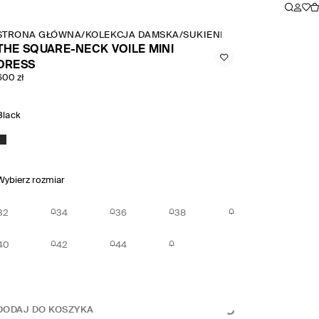
STRONA GŁÓWNA
/
KOLEKCJA DAMSKA
/
SUKIENKI
/
THE SQUARE NEC
THE SQUARE-NECK VOILE MINI
DRESS
600 zł
Black
Wybierz rozmiar
32
34
36
38
40
42
44
DODAJ DO KOSZYKA