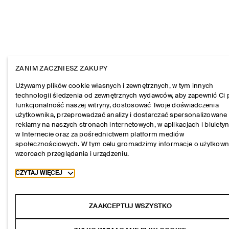
ZANIM ZACZNIESZ ZAKUPY
Używamy plików cookie własnych i zewnętrznych, w tym innych
technologii śledzenia od zewnętrznych wydawców, aby zapewnić Ci 
funkcjonalność naszej witryny, dostosować Twoje doświadczenia
użytkownika, przeprowadzać analizy i dostarczać spersonalizowane
reklamy na naszych stronach internetowych, w aplikacjach i biulety
w Internecie oraz za pośrednictwem platform mediów
społecznościowych. W tym celu gromadzimy informacje o użytkown
wzorcach przeglądania i urządzeniu.
Toggle more cookie information
CZYTAJ WIĘCEJ
ZAAKCEPTUJ WSZYSTKO