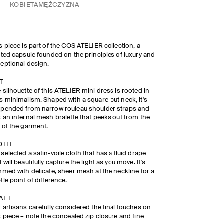
KOBIETA
MĘŻCZYZNA
s piece is part of the COS ATELIER collection, a
ited capsule founded on the principles of luxury and
eptional design.
T
 silhouette of this ATELIER mini dress is rooted in
s minimalism. Shaped with a square-cut neck, it's
pended from narrow rouleau shoulder straps and
 an internal mesh bralette that peeks out from the
 of the garment.
OTH​
selected a satin-voile cloth that has a fluid drape
 will beautifully capture the light as you move. It's
mmed with delicate, sheer mesh at the neckline for a
tle point of difference.
AFT​
 artisans carefully considered the final touches on
s piece – note the concealed zip closure and fine