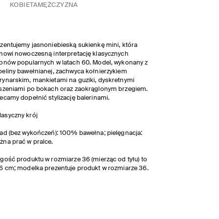
KOBIETA
MĘŻCZYZNA
zentujemy jasnoniebieską sukienkę mini, która
nowi nowoczesną interpretację klasycznych
onów popularnych w latach 60. Model, wykonany z
eliny bawełnianej, zachwyca kołnierzykiem
ynarskim, mankietami na guziki, dyskretnymi
szeniami po bokach oraz zaokrąglonym brzegiem.
ecamy dopełnić stylizację balerinami.
lasyczny krój
ad (bez wykończeń): 100% bawełna; pielęgnacja:
na prać w pralce.
gość produktu w rozmiarze 36 (mierząc od tyłu) to
6 cm; modelka prezentuje produkt w rozmiarze 36.