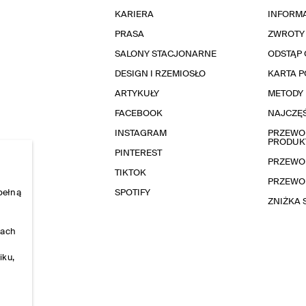
KARIERA
INFORMA
PRASA
ZWROTY
SALONY STACJONARNE
ODSTĄP 
DESIGN I RZEMIOSŁO
KARTA 
ARTYKUŁY
METODY 
FACEBOOK
NAJCZĘŚ
INSTAGRAM
PRZEWOD
PRODUK
PINTEREST
PRZEWO
TIKTOK
PRZEWO
pełną
SPOTIFY
ZNIŻKA
nach
iku,