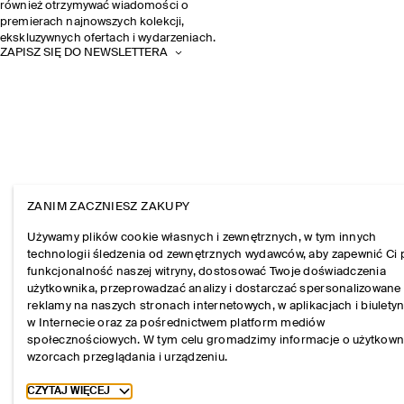
również otrzymywać wiadomości o
premierach najnowszych kolekcji,
ekskluzywnych ofertach i wydarzeniach.
ZAPISZ SIĘ DO NEWSLETTERA
ZANIM ZACZNIESZ ZAKUPY
Używamy plików cookie własnych i zewnętrznych, w tym innych
technologii śledzenia od zewnętrznych wydawców, aby zapewnić Ci 
funkcjonalność naszej witryny, dostosować Twoje doświadczenia
użytkownika, przeprowadzać analizy i dostarczać spersonalizowane
reklamy na naszych stronach internetowych, w aplikacjach i biulety
w Internecie oraz za pośrednictwem platform mediów
społecznościowych. W tym celu gromadzimy informacje o użytkown
wzorcach przeglądania i urządzeniu.
Toggle more cookie information
CZYTAJ WIĘCEJ