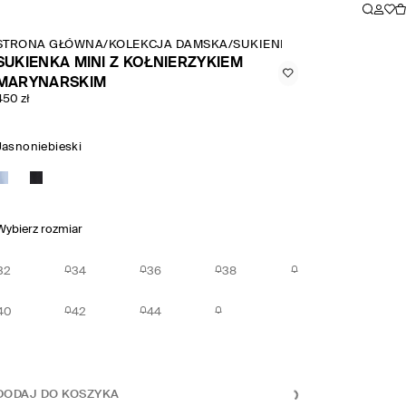
STRONA GŁÓWNA
/
KOLEKCJA DAMSKA
/
SUKIENKI
/
SUKIENKA MINI 
SUKIENKA MINI Z KOŁNIERZYKIEM
MARYNARSKIM
450 zł
Jasnoniebieski
Wybierz rozmiar
32
34
36
38
40
42
44
DODAJ DO KOSZYKA