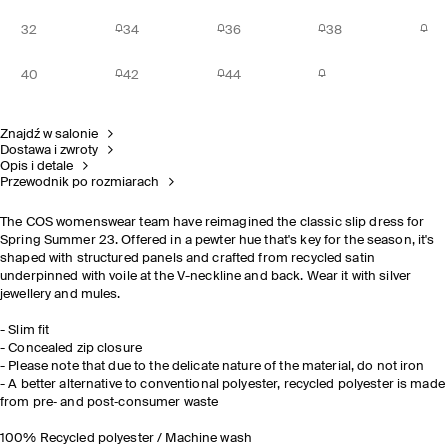
32
34
36
38
40
42
44
Znajdź w salonie
Dostawa i zwroty
Opis i detale
Przewodnik po rozmiarach
The COS womenswear team have reimagined the classic slip dress for
Spring Summer 23. Offered in a pewter hue that's key for the season, it's
shaped with structured panels and crafted from recycled satin
underpinned with voile at the V-neckline and back. Wear it with silver
jewellery and mules.
- Slim fit
- Concealed zip closure
- Please note that due to the delicate nature of the material, do not iron
- A better alternative to conventional polyester, recycled polyester is made
from pre‐ and post‐consumer waste
100% Recycled polyester / Machine wash