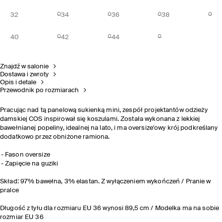
32
34
36
38
40
42
44
Znajdź w salonie
Dostawa i zwroty
Opis i detale
Przewodnik po rozmiarach
Pracując nad tą panelową sukienką mini, zespół projektantów odzieży
damskiej COS inspirował się koszulami. Została wykonana z lekkiej
bawełnianej popeliny, idealnej na lato, i ma oversize'owy krój podkreślany
dodatkowo przez obniżone ramiona.
Fason oversize
Zapięcie na guziki
Skład: 97% bawełna, 3% elastan. Z wyłączeniem wykończeń / Pranie w
pralce
Długość z tyłu dla rozmiaru EU 36 wynosi 89,5 cm / Modelka ma na sobie
rozmiar EU 36