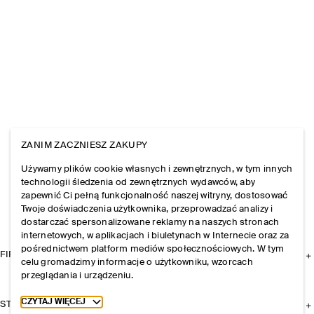
ZANIM ZACZNIESZ ZAKUPY
Używamy plików cookie własnych i zewnętrznych, w tym innych
technologii śledzenia od zewnętrznych wydawców, aby
zapewnić Ci pełną funkcjonalność naszej witryny, dostosować
Twoje doświadczenia użytkownika, przeprowadzać analizy i
dostarczać spersonalizowane reklamy na naszych stronach
internetowych, w aplikacjach i biuletynach w Internecie oraz za
pośrednictwem platform mediów społecznościowych. W tym
FIRMA
celu gromadzimy informacje o użytkowniku, wzorcach
przeglądania i urządzeniu.
Toggle more cookie information
CZYTAJ WIĘCEJ
STREFA KLIENTA