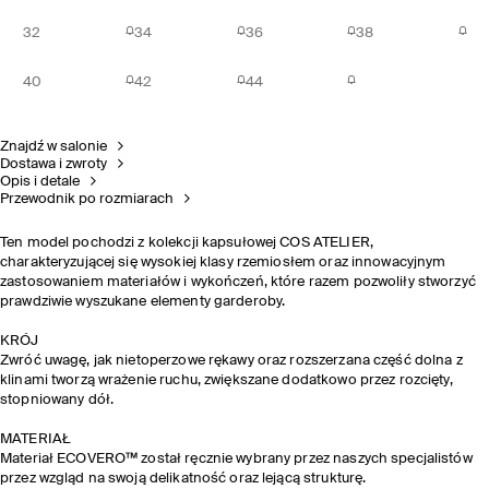
32
34
36
38
40
42
44
Znajdź w salonie
Dostawa i zwroty
Opis i detale
Przewodnik po rozmiarach
Ten model pochodzi z kolekcji kapsułowej COS ATELIER,
charakteryzującej się wysokiej klasy rzemiosłem oraz innowacyjnym
zastosowaniem materiałów i wykończeń, które razem pozwoliły stworzyć
prawdziwie wyszukane elementy garderoby.
KRÓJ
Zwróć uwagę, jak nietoperzowe rękawy oraz rozszerzana część dolna z
klinami tworzą wrażenie ruchu, zwiększane dodatkowo przez rozcięty,
stopniowany dół.
MATERIAŁ
Materiał ECOVERO™ został ręcznie wybrany przez naszych specjalistów
przez wzgląd na swoją delikatność oraz lejącą strukturę.