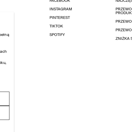
FACEBOOK
NAJCZĘŚ
INSTAGRAM
PRZEWOD
PRODUK
PINTEREST
PRZEWO
TIKTOK
PRZEWO
pełną
SPOTIFY
ZNIŻKA
nach
iku,