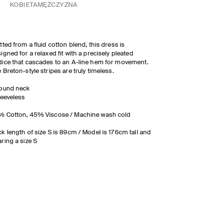
KOBIETA
MĘŻCZYZNA
tted from a fluid cotton blend, this dress is
igned for a relaxed fit with a precisely pleated
ice that cascades to an A-line hem for movement.
 Breton-style stripes are truly timeless.
Round neck
leeveless
% Cotton, 45% Viscose / Machine wash cold
k length of size S is 89cm / Model is 176cm tall and
ring a size S