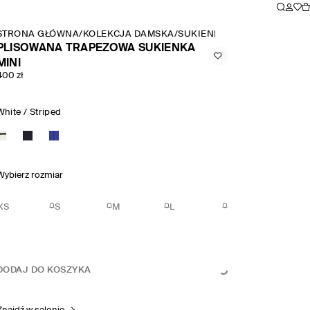
STRONA GŁÓWNA
/
KOLEKCJA DAMSKA
/
SUKIENKI
/
PLISOWANA TRAP
PLISOWANA TRAPEZOWA SUKIENKA
MINI
400 zł
White / Striped
Wybierz rozmiar
XS
S
M
L
DODAJ DO KOSZYKA