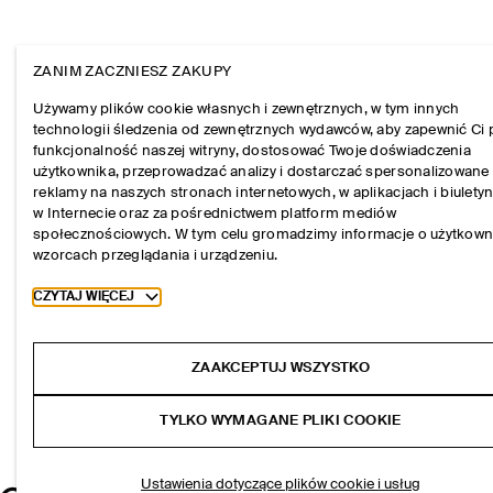
ZANIM ZACZNIESZ ZAKUPY
Używamy plików cookie własnych i zewnętrznych, w tym innych
technologii śledzenia od zewnętrznych wydawców, aby zapewnić Ci 
funkcjonalność naszej witryny, dostosować Twoje doświadczenia
użytkownika, przeprowadzać analizy i dostarczać spersonalizowane
reklamy na naszych stronach internetowych, w aplikacjach i biulety
w Internecie oraz za pośrednictwem platform mediów
społecznościowych. W tym celu gromadzimy informacje o użytkown
wzorcach przeglądania i urządzeniu.
Toggle more cookie information
CZYTAJ WIĘCEJ
ZAAKCEPTUJ WSZYSTKO
TYLKO WYMAGANE PLIKI COOKIE
Ustawienia dotyczące plików cookie i usług