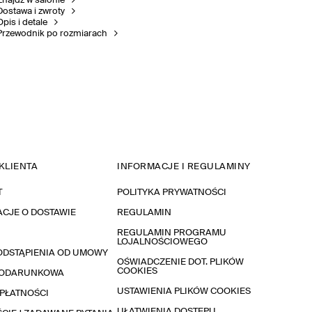
Znajdź w salonie
Dostawa i zwroty
Opis i detale
Przewodnik po rozmiarach
KLIENTA
INFORMACJE I REGULAMINY
T
POLITYKA PRYWATNOŚCI
CJE O DOSTAWIE
REGULAMIN
REGULAMIN PROGRAMU
LOJALNOŚCIOWEGO
ODSTĄPIENIA OD UMOWY
OŚWIADCZENIE DOT. PLIKÓW
COOKIES
PODARUNKOWA
USTAWIENIA PLIKÓW COOKIES
PŁATNOŚCI
UŁATWIENIA DOSTĘPU