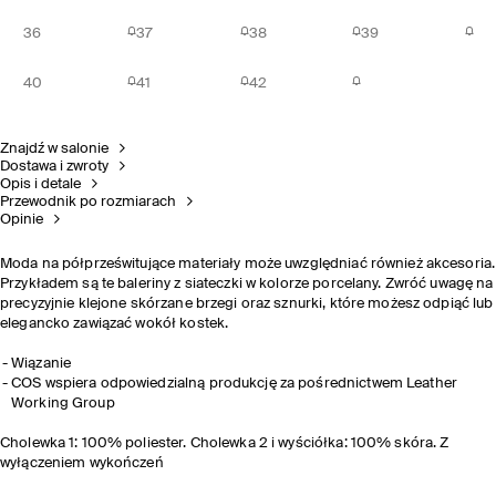
36
37
38
39
40
41
42
Znajdź w salonie
Dostawa i zwroty
Opis i detale
Przewodnik po rozmiarach
Opinie
Moda na półprześwitujące materiały może uwzględniać również akcesoria.
Przykładem są te baleriny z siateczki w kolorze porcelany. Zwróć uwagę na
precyzyjnie klejone skórzane brzegi oraz sznurki, które możesz odpiąć lub
elegancko zawiązać wokół kostek.
Wiązanie
COS wspiera odpowiedzialną produkcję za pośrednictwem Leather
Working Group
Cholewka 1: 100% poliester. Cholewka 2 i wyściółka: 100% skóra. Z
wyłączeniem wykończeń