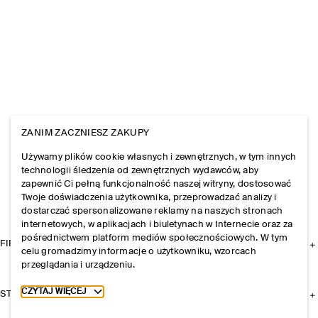
ZANIM ZACZNIESZ ZAKUPY
Używamy plików cookie własnych i zewnętrznych, w tym innych
technologii śledzenia od zewnętrznych wydawców, aby
zapewnić Ci pełną funkcjonalność naszej witryny, dostosować
Twoje doświadczenia użytkownika, przeprowadzać analizy i
dostarczać spersonalizowane reklamy na naszych stronach
internetowych, w aplikacjach i biuletynach w Internecie oraz za
pośrednictwem platform mediów społecznościowych. W tym
FIRMA
celu gromadzimy informacje o użytkowniku, wzorcach
przeglądania i urządzeniu.
Toggle more cookie information
CZYTAJ WIĘCEJ
STREFA KLIENTA