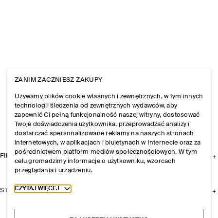
ZANIM ZACZNIESZ ZAKUPY
Używamy plików cookie własnych i zewnętrznych, w tym innych
technologii śledzenia od zewnętrznych wydawców, aby
zapewnić Ci pełną funkcjonalność naszej witryny, dostosować
Twoje doświadczenia użytkownika, przeprowadzać analizy i
dostarczać spersonalizowane reklamy na naszych stronach
internetowych, w aplikacjach i biuletynach w Internecie oraz za
pośrednictwem platform mediów społecznościowych. W tym
FIRMA
celu gromadzimy informacje o użytkowniku, wzorcach
przeglądania i urządzeniu.
Toggle more cookie information
CZYTAJ WIĘCEJ
STREFA KLIENTA