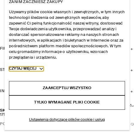
ZANIM ZACZNIESZ ZAKUPY
Używamy plików cookie własnych i zewnętrznych, w tym innych
technologii śledzenia od zewnętrznych wydawców, aby
zapewnić Ci pełną funkcjonalność naszej witryny, dostosować
Twoje doświadczenia użytkownika, przeprowadzać analizy i
dostarczać spersonalizowane reklamy na naszych stronach
internetowych, w aplikacjach i biuletynach w Internecie oraz za
pośrednictwem platform mediów społecznościowych. W tym
FIRMA
celu gromadzimy informacje o użytkowniku, wzorcach
przeglądania i urządzeniu.
Toggle more cookie information
CZYTAJ WIĘCEJ
STREFA KLIENTA
ZAAKCEPTUJ WSZYSTKO
INFORMACJE I REGULAMINY
TYLKO WYMAGANE PLIKI COOKIE
+
1
SKÓRZANA ZAWIESZKA DO TOREBKI Z KWIATEM
175 zł
Ustawienia dotyczące plików cookie i usług
POWIADOM MNIE