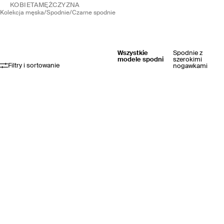
KOBIETA
MĘŻCZYZNA
kolekcja męska
/
spodnie
/
czarne spodnie
Wszystkie
Spodnie z
modele spodni
szerokimi
Filtry i sortowanie
nogawkami