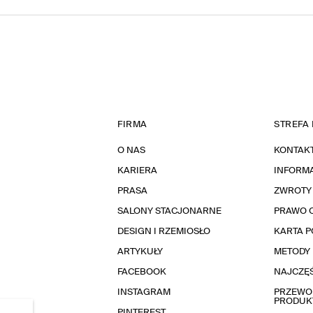
FIRMA
STREFA 
O NAS
KONTAK
KARIERA
INFORMA
PRASA
ZWROTY
SALONY STACJONARNE
PRAWO 
DESIGN I RZEMIOSŁO
KARTA 
ARTYKUŁY
METODY 
FACEBOOK
NAJCZĘŚ
INSTAGRAM
PRZEWOD
PRODUK
PINTEREST