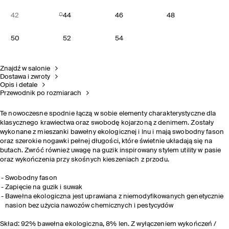
42
44
46
48
50
52
54
Znajdź w salonie
Dostawa i zwroty
Opis i detale
Przewodnik po rozmiarach
Te nowoczesne spodnie łączą w sobie elementy charakterystyczne dla
klasycznego krawiectwa oraz swobodę kojarzoną z denimem. Zostały
wykonane z mieszanki bawełny ekologicznej i lnu i mają swobodny fason
oraz szerokie nogawki pełnej długości, które świetnie układają się na
butach. Zwróć również uwagę na guzik inspirowany stylem utility w pasie
oraz wykończenia przy skośnych kieszeniach z przodu.
Swobodny fason
Zapięcie na guzik i suwak
Bawełna ekologiczna jest uprawiana z niemodyfikowanych genetycznie
nasion bez użycia nawozów chemicznych i pestycydów
Skład: 92% bawełna ekologiczna, 8% len. Z wyłączeniem wykończeń /