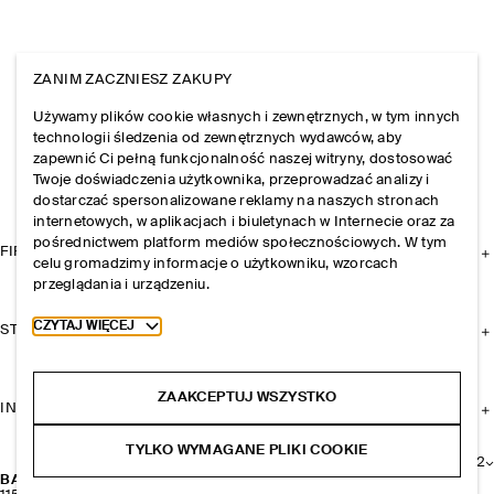
ZANIM ZACZNIESZ ZAKUPY
Używamy plików cookie własnych i zewnętrznych, w tym innych
technologii śledzenia od zewnętrznych wydawców, aby
zapewnić Ci pełną funkcjonalność naszej witryny, dostosować
Twoje doświadczenia użytkownika, przeprowadzać analizy i
dostarczać spersonalizowane reklamy na naszych stronach
internetowych, w aplikacjach i biuletynach w Internecie oraz za
pośrednictwem platform mediów społecznościowych. W tym
FIRMA
celu gromadzimy informacje o użytkowniku, wzorcach
przeglądania i urządzeniu.
Toggle more cookie information
CZYTAJ WIĘCEJ
STREFA KLIENTA
ZAAKCEPTUJ WSZYSTKO
INFORMACJE I REGULAMINY
TYLKO WYMAGANE PLIKI COOKIE
+
2
BAWEŁNIANE BOKSERKI – TRÓJPAK