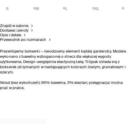
S
M
L
XL
Znajdź w salonie
Dostawa i zwroty
Opis i detale
Przewodnik po rozmiarach
Prezentujemy bokserki – nieodzowny element każdej garderoby. Modele
wykonano z bawełny wzbogaconej o strecz dla większej wygody
użytkowania. Design uwzględnia elastyczną talię. Trójpak składa się z
bokserek utrzymanych w następujących kolorach: białym, granatowym i
szarym.
Skład (bez wykończeń): 95% bawełna, 5% elastan; pielęgnacja: można
prać w pralce.